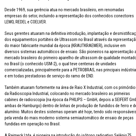
Desde 1969, sua gerência atua no mercado brasileiro, em renomadas
empresas do setor, incluindo a representação dos conhecidos conectores
LEMO, REDEL e COELVER.
Seus gerentes atuaram na definitiva introdução, implantação e desmistifica
dos equipamentos portáteis de Ultrassom no Brasil através da representaç
do maior fabricante mundial da época (KRAUTKRAEMER), inclusive em
diversos sistemas automáticos de ensaio. São pioneiros na apresentação 
mercado brasileiro do primeiro aparelho de ultrassom de qualidade montad
no Brasil (o conhecido USM-2), o qual teve centenas de unidades
comercializadas, principalmente para a PETROBRAS, nas principais indústri
e em todas prestadoras de serviço do ramo de END.
Também atuaram fortemente na área de Raio X Industrial, com os primórdio
da Radioscopia Industrial, colocando no mercado brasileiro as primeiras
cabines de radioscopia (na época da PHILIPS – GmbH, depois a SEIFERT Gm
ambas de Hamburgo) dentro de linhas de produção de fundidos de ferro e d
alumínio. Muitos destes sistemas operam até hoje, tendo sido responsávei
pela venda do mais moderno sistema semiautomático de ensaio de peças
fundidas em operação no Brasil.
A Raimeck Ltda. é pioneira na introdução do isótopo radioativo Selênio75